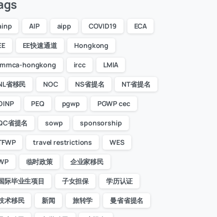
ags
ainp
AIP
aipp
COVID19
ECA
EE
EE快速通道
Hongkong
immca-hongkong
ircc
LMIA
NL省移民
NOC
NS省提名
NT省提名
OINP
PEQ
pgwp
PGWP cec
QC省提名
sowp
sponsorship
TFWP
travel restrictions
WES
WP
临时政策
企业家移民
国际毕业生项目
子女担保
学历认证
技术移民
新闻
旅转学
曼省省提名