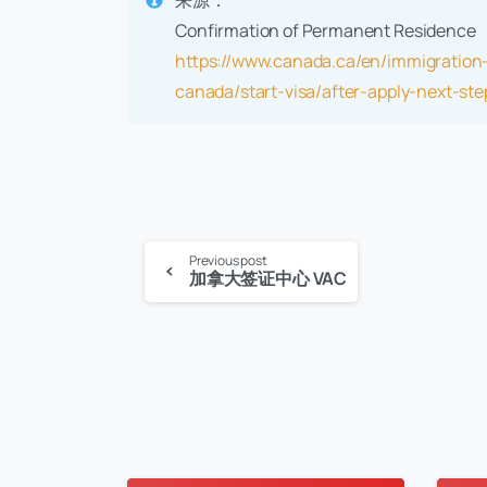
来源：
Confirmation of Permanent Residence
https://www.canada.ca/en/immigration-
canada/start-visa/after-apply-next-ste
Continue
Previous post
加拿大签证中心 VAC
Reading