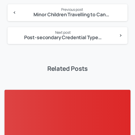
Previous post
Continue
Minor Children Travelling to Canada 未成年人旅签入境加拿大
Reading
Next post
Post-secondary Credential Type – 高等教育学历证书类型
Related Posts