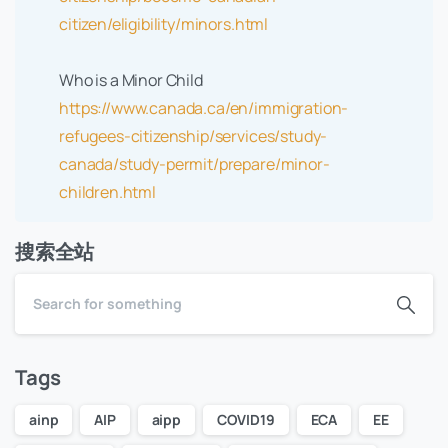
citizen/eligibility/minors.html
Who is a Minor Child
https://www.canada.ca/en/immigration-
refugees-citizenship/services/study-
canada/study-permit/prepare/minor-
children.html
搜索全站
Tags
ainp
AIP
aipp
COVID19
ECA
EE