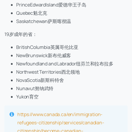
PrinceEdwardIsland爱德华王子岛
Quebec魁北克
Saskatchewan萨斯喀彻温
19岁成年的省：
BritishColumbia英属哥伦比亚
NewBrunswick新布伦威客
Newfoundland and Labrador纽芬兰和拉布拉多
Northwest Territories西北领地
NovaScotia新斯科特舍
Nunavut努纳武特
Yukon育空
https://www.canada.ca/en/immigration-
refugees-citizenship/services/canadian-
citizenship/become-canadian-