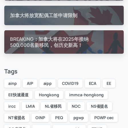
加拿大将放宽配偶工签申请限制
BREAKING：加拿大将在2025年接纳
500,000名新移民，创历史新高！
Tags
ainp
AIP
aipp
COVID19
ECA
EE
EE快速通道
Hongkong
immca-hongkong
ircc
LMIA
NL省移民
NOC
NS省提名
NT省提名
OINP
PEQ
pgwp
PGWP cec