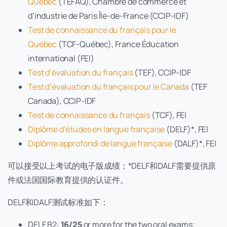
Québec
(TEFAQ), Chambre de commerce et
d’industrie de Paris Île-de-France (CCIP-IDF)
Test de connaissance du français pour le
Québec
(TCF-Québec), France Éducation
international (FEI)
Test d’évaluation du français
(TEF), CCIP-IDF
Test d’évaluation du français pour le Canada
(TEF
Canada), CCIP-IDF
Test de connaissance du français
(TCF), FEI
Diplôme d’études en langue française
(DELF)*, FEI
Diplôme approfondi de langue française
(DALF)*, FEI
可以接受以上考试的电子版成绩；*DELF和DALF需要提供原
件或法国国际教育提供的认证件。
DELF和DALF测试标准如下：
DELF B2:
16/25
or more for the two oral exams;