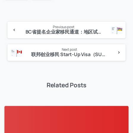
Previous post
Continue
BC省提名企业家移民通道：地区试点项目 BCPNP Entrepreneur Immigration Stream ：Regional Pilot
Reading
Next post
联邦创业移民 Start-Up Visa（SUV）
Related Posts