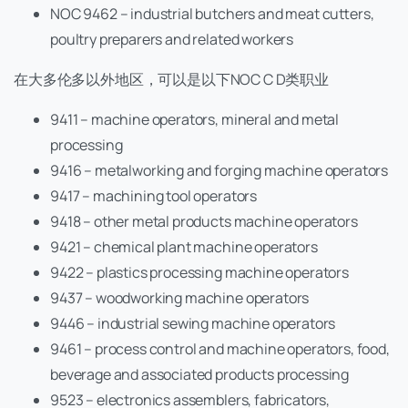
NOC 9462 – industrial butchers and meat cutters,
poultry preparers and related workers
在大多伦多以外地区，可以是以下NOC C D类职业
9411 – machine operators, mineral and metal
processing
9416 – metalworking and forging machine operators
9417 – machining tool operators
9418 – other metal products machine operators
9421 – chemical plant machine operators
9422 – plastics processing machine operators
9437 – woodworking machine operators
9446 – industrial sewing machine operators
9461 – process control and machine operators, food,
beverage and associated products processing
9523 – electronics assemblers, fabricators,