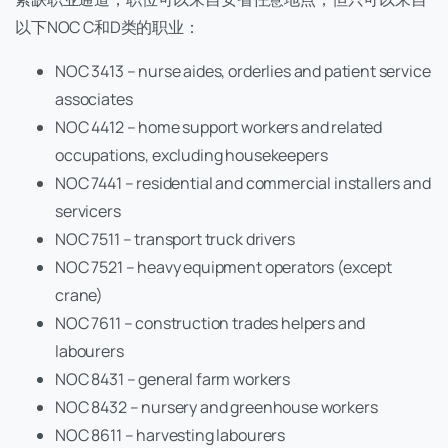
以下NOC C和D类的职业：
NOC 3413 – nurse aides, orderlies and patient service
associates
NOC 4412 – home support workers and related
occupations, excluding housekeepers
NOC 7441 – residential and commercial installers and
servicers
NOC 7511 – transport truck drivers
NOC 7521 – heavy equipment operators (except
crane)
NOC 7611 – construction trades helpers and
labourers
NOC 8431 – general farm workers
NOC 8432 – nursery and greenhouse workers
NOC 8611 – harvesting labourers