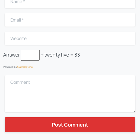
Email
*
Website
Answer
+ twenty five = 33
Powered by
MathCaptcha
Comment