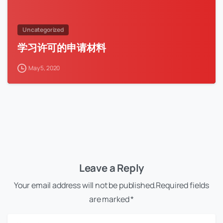
Uncategorized
学习许可的申请材料
May 5, 2020
Leave a Reply
Your email address will not be published.Required fields
are marked *
Name
*