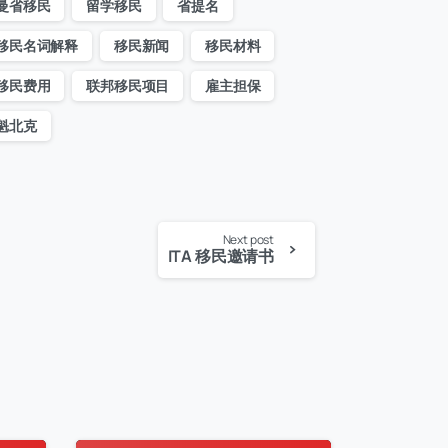
曼省移民
留学移民
省提名
工作指
：申请人或配偶在公司担任法人或股东并共同持股超过50%
移民名词解释
移民新闻
移民材料
移民费用
联邦移民项目
雇主担保
年工作信息
魁北克
间
结束时间
岗位
Next post
ITA 移民邀请书
有雅思成绩
ious