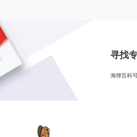
寻找
海狸百科