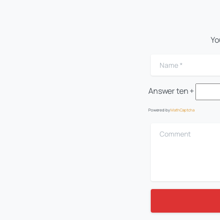
Yo
Name
*
Answer
ten +
Powered by
MathCaptcha
Comment