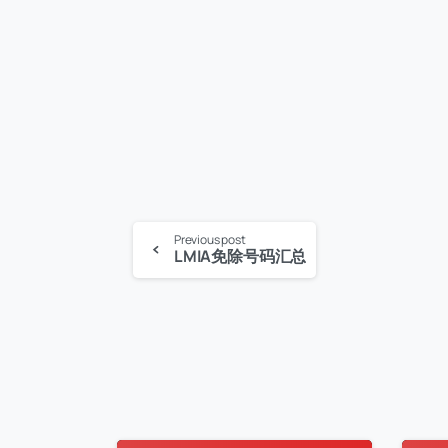
Continue
Previous post
LMIA免除号码汇总
Reading