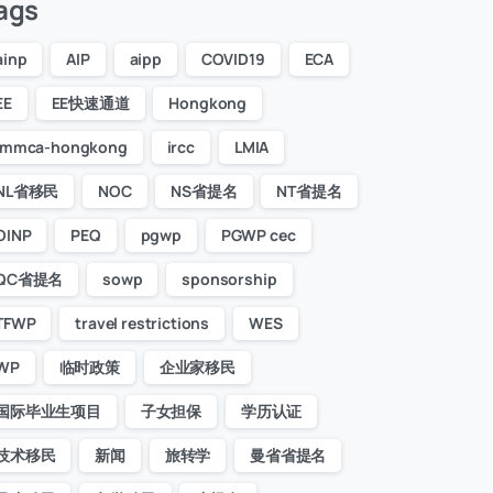
ags
ainp
AIP
aipp
COVID19
ECA
EE
EE快速通道
Hongkong
immca-hongkong
ircc
LMIA
NL省移民
NOC
NS省提名
NT省提名
学历
OINP
PEQ
pgwp
PGWP cec
QC省提名
sowp
sponsorship
年有无美国/加拿大签证记录（含学签/旅签/工签/移民/难民）
TFWP
travel restrictions
WES
WP
临时政策
企业家移民
信息词汇定义：
国际毕业生项目
子女担保
学历认证
技术移民
新闻
旅转学
曼省省提名
明的工作信息指
：有社保记录或收入记录并且公司可以出具证明的