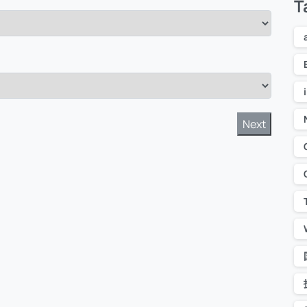
T
年龄
最高
Next
近10
工作
可证