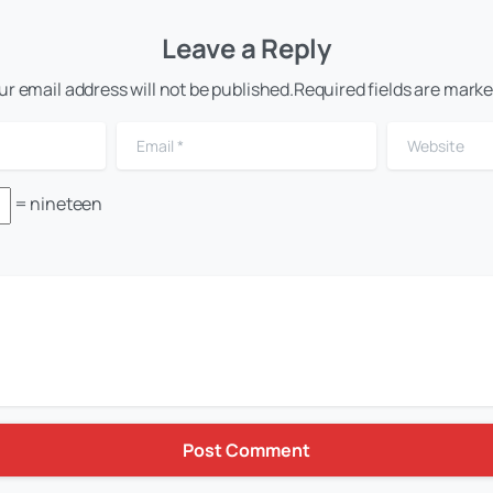
Leave a Reply
ur email address will not be published.Required fields are marke
Email
*
Website
= nineteen