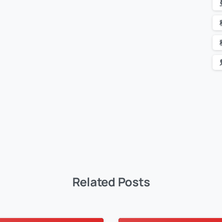
自雇
近10
开始时
是否
Related Posts
Prev