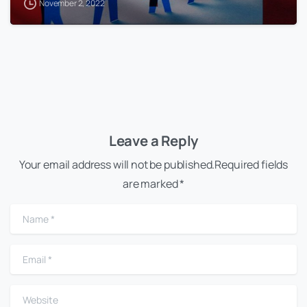
November 2, 2022
Leave a Reply
Your email address will not be published.Required fields
are marked *
Name
*
Email
*
Website