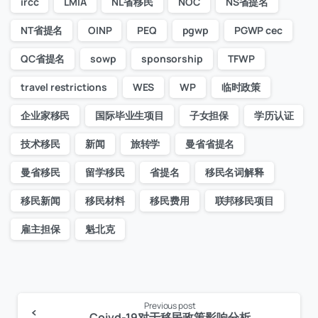
ircc
LMIA
NL省移民
NOC
NS省提名
NT省提名
OINP
PEQ
pgwp
PGWP cec
QC省提名
sowp
sponsorship
TFWP
travel restrictions
WES
WP
临时政策
企业家移民
国际毕业生项目
子女担保
学历认证
技术移民
新闻
旅转学
曼省省提名
曼省移民
留学移民
省提名
移民名词解释
移民新闻
移民材料
移民费用
联邦移民项目
雇主担保
魁北克
Previous post
Continue
Coivd-19对于移民政策影响分析