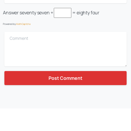
Answer
seventy seven +
= eighty four
Powered by
MathCaptcha
Comment