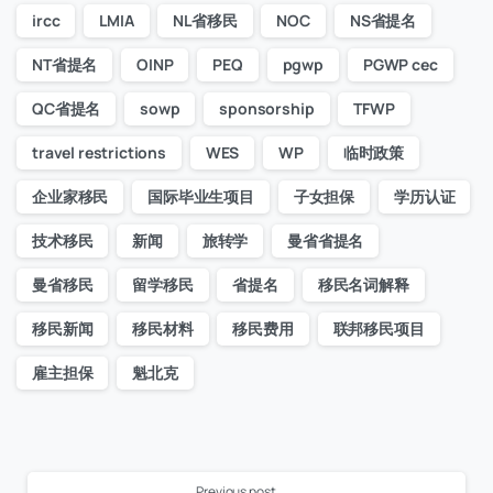
ircc
LMIA
NL省移民
NOC
NS省提名
NT省提名
OINP
PEQ
pgwp
PGWP cec
QC省提名
sowp
sponsorship
TFWP
travel restrictions
WES
WP
临时政策
企业家移民
国际毕业生项目
子女担保
学历认证
技术移民
新闻
旅转学
曼省省提名
曼省移民
留学移民
省提名
移民名词解释
移民新闻
移民材料
移民费用
联邦移民项目
雇主担保
魁北克
Previous post