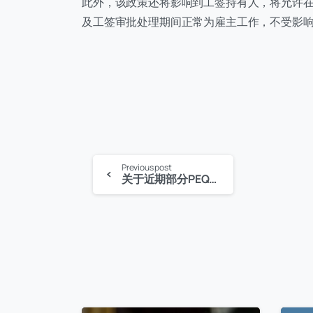
此外，该政策还将影响到工签持有人，将允许
及工签审批处理期间正常为雇主工作，不受影
Continue
Previous post
关于近期部分PEQ申请人收到面试信的说明
Reading