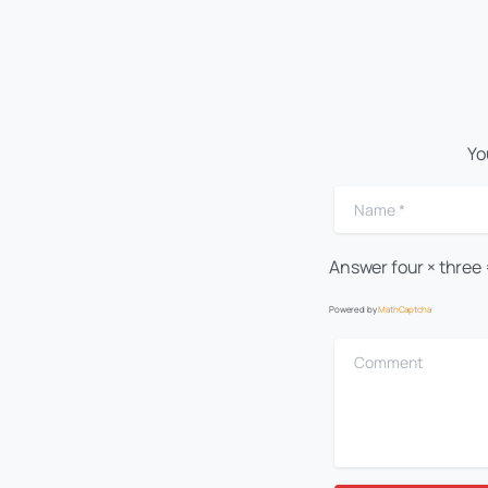
Yo
Name
*
Answer
four × three
Powered by
MathCaptcha
Comment