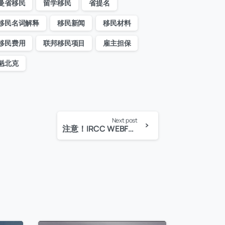
曼省移民
留学移民
省提名
移民名词解释
移民新闻
移民材料
移民费用
联邦移民项目
雇主担保
魁北克
Next post
注意！IRCC WEBFORM将不再受理PR确认信(COPR)已过期的持有人