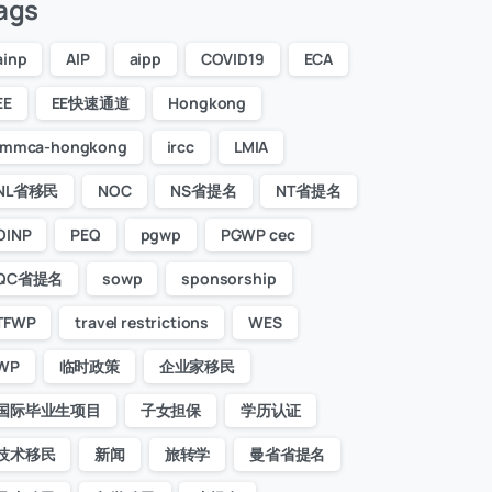
ags
ainp
AIP
aipp
COVID19
ECA
EE
EE快速通道
Hongkong
immca-hongkong
ircc
LMIA
NL省移民
NOC
NS省提名
NT省提名
OINP
PEQ
pgwp
PGWP cec
QC省提名
sowp
sponsorship
TFWP
travel restrictions
WES
WP
临时政策
企业家移民
国际毕业生项目
子女担保
学历认证
技术移民
新闻
旅转学
曼省省提名