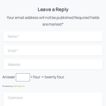
Leave a Reply
Your email address will not be published.Required fields
are marked *
Name
*
Email
*
Website
Answer
× four = twenty four
Powered by
MathCaptcha
Comment