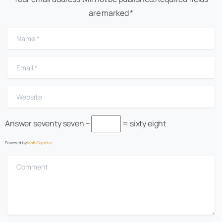
are marked *
Name
*
Email
*
Website
Answer
seventy seven −
= sixty eight
Powered by
MathCaptcha
Comment