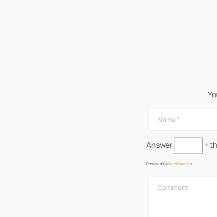
Yo
Name
*
Answer
÷ t
Powered by
MathCaptcha
Comment