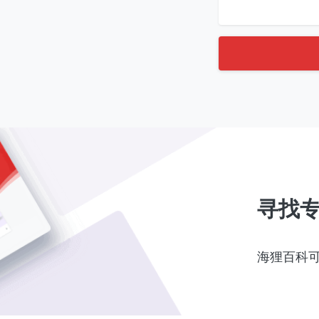
寻找
海狸百科