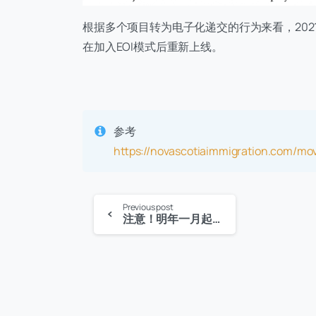
根据多个项目转为电子化递交的行为来看，202
在加入EOI模式后重新上线。
参考
https://novascotiaimmigration.com/mov
Continue
Previous post
注意！明年一月起魁省PEQ申请方式变革，改为在线网申
Reading