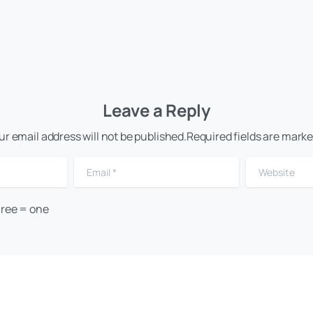
Leave a Reply
ur email address will not be published.Required fields are marke
Email
*
Website
hree = one