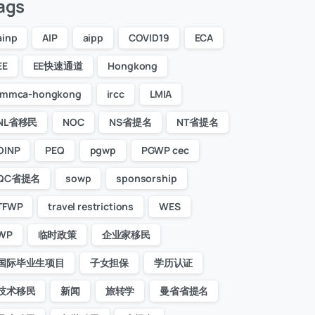
ags
ainp
AIP
aipp
COVID19
ECA
EE
EE快速通道
Hongkong
immca-hongkong
ircc
LMIA
NL省移民
NOC
NS省提名
NT省提名
OINP
PEQ
pgwp
PGWP cec
QC省提名
sowp
sponsorship
TFWP
travel restrictions
WES
WP
临时政策
企业家移民
国际毕业生项目
子女担保
学历认证
技术移民
新闻
旅转学
曼省省提名