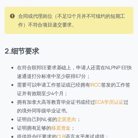
合同或代理岗位（不足12个月并不可续约的短期工
作）不符合项目递交要求。
2.细节要求
在符合联邦EE要求基础上，申请人还需在NLPNP EE快
速通道打分标准中至少获得67分；
需要可以申请工作签证或已经拥有
IRCC
签发的工作签
证并有效期至少4个月；
拥有加拿大高等教育毕业证书或经过
ECA学历认证
过
的境外同等级毕业证书。
证明自己到NL省的
定居意向
；
证明拥有足够的
移居资金
；
提供符合EE要求的
CLB
语言水平考试成绩；