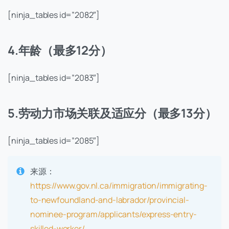
[ninja_tables id=”2082″]
4.年龄（最多12分）
[ninja_tables id=”2083″]
5.劳动力市场关联及适应分（最多13分）
[ninja_tables id=”2085″]
来源：
https://www.gov.nl.ca/immigration/immigrating-
to-newfoundland-and-labrador/provincial-
nominee-program/applicants/express-entry-
skilled-worker/