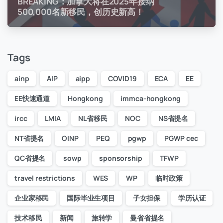
BREAKING：加拿大将在2025年接纳
500,000名新移民，创历史新高！
Tags
ainp
AIP
aipp
COVID19
ECA
EE
EE快速通道
Hongkong
immca-hongkong
ircc
LMIA
NL省移民
NOC
NS省提名
NT省提名
OINP
PEQ
pgwp
PGWP cec
QC省提名
sowp
sponsorship
TFWP
travel restrictions
WES
WP
临时政策
企业家移民
国际毕业生项目
子女担保
学历认证
技术移民
新闻
旅转学
曼省省提名