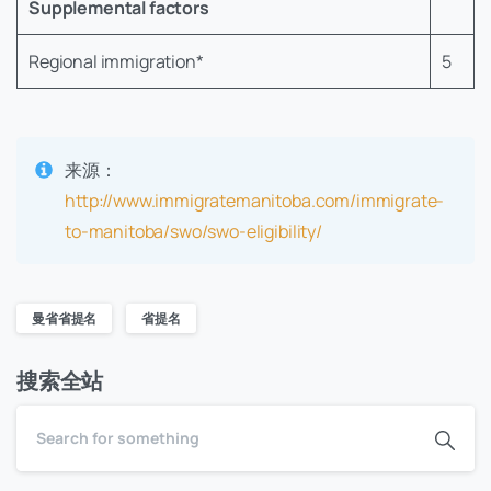
Supplemental factors
Regional immigration*
5
来源：
http://www.immigratemanitoba.com/immigrate-
to-manitoba/swo/swo-eligibility/
曼省省提名
省提名
搜索全站