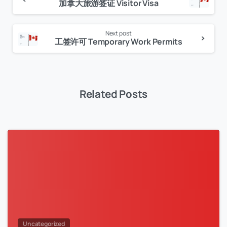
Continue
加拿大旅游签证 Visitor Visa
Reading
Next post
工签许可 Temporary Work Permits
Related Posts
Uncategorized