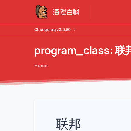
Changelog v2.0.50
program_class:
联
Home