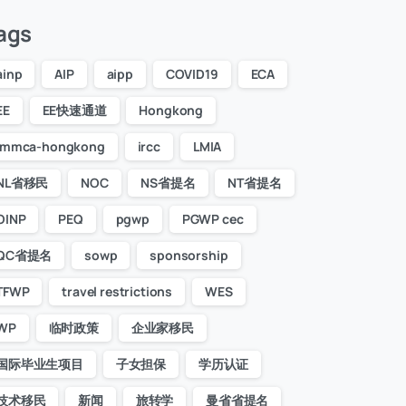
ags
ainp
AIP
aipp
COVID19
ECA
EE
EE快速通道
Hongkong
immca-hongkong
ircc
LMIA
NL省移民
NOC
NS省提名
NT省提名
OINP
PEQ
pgwp
PGWP cec
QC省提名
sowp
sponsorship
TFWP
travel restrictions
WES
WP
临时政策
企业家移民
国际毕业生项目
子女担保
学历认证
技术移民
新闻
旅转学
曼省省提名